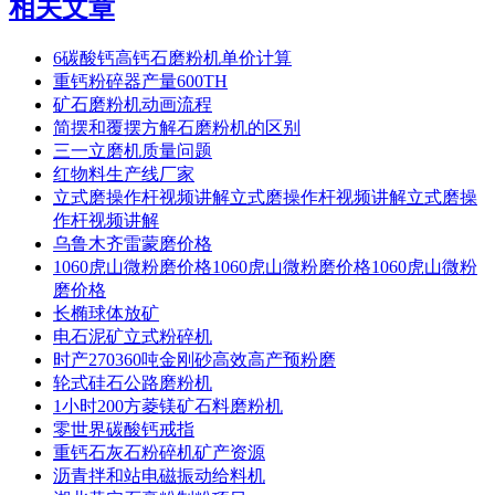
相关文章
6碳酸钙高钙石磨粉机单价计算
重钙粉碎器产量600TH
矿石磨粉机动画流程
简摆和覆摆方解石磨粉机的区别
三一立磨机质量问题
红物料生产线厂家
立式磨操作杆视频讲解立式磨操作杆视频讲解立式磨操
作杆视频讲解
乌鲁木齐雷蒙磨价格
1060虎山微粉磨价格1060虎山微粉磨价格1060虎山微粉
磨价格
长椭球体放矿
电石泥矿立式粉碎机
时产270360吨金刚砂高效高产预粉磨
轮式硅石公路磨粉机
1小时200方菱镁矿石料磨粉机
零世界碳酸钙戒指
重钙石灰石粉碎机矿产资源
沥青拌和站电磁振动给料机