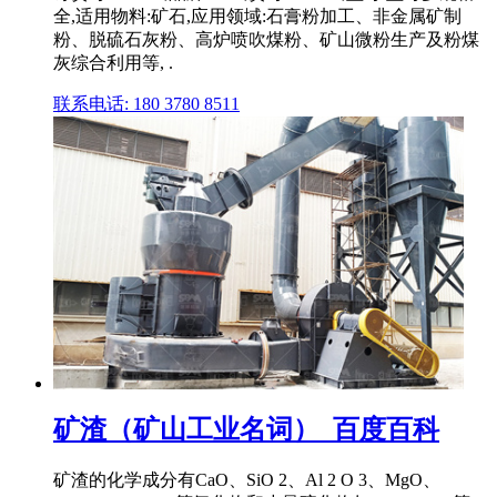
全,适用物料:矿石,应用领域:石膏粉加工、非金属矿制
粉、脱硫石灰粉、高炉喷吹煤粉、矿山微粉生产及粉煤
灰综合利用等, .
联系电话: 180 3780 8511
矿渣（矿山工业名词）_百度百科
矿渣的化学成分有CaO、SiO 2、Al 2 O 3、MgO、