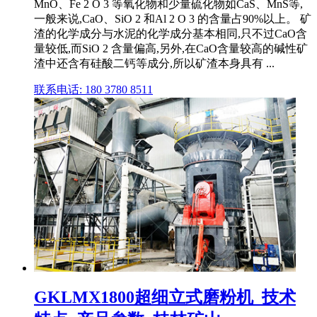
MnO、Fe 2 O 3 等氧化物和少量硫化物如CaS、MnS等,
一般来说,CaO、SiO 2 和Al 2 O 3 的含量占90%以上。 矿
渣的化学成分与水泥的化学成分基本相同,只不过CaO含
量较低,而SiO 2 含量偏高,另外,在CaO含量较高的碱性矿
渣中还含有硅酸二钙等成分,所以矿渣本身具有 ...
联系电话: 180 3780 8511
GKLMX1800超细立式磨粉机_技术