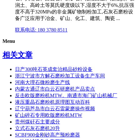
润土、高岭土等莫氏硬度级以下,湿度不大于6%,抗压强
度不高于320MPa的非金属矿物制粉加工,石灰石磨粉设
备广泛应用于冶金、矿山、化工、建筑、陶瓷 ...
联系电话: 180 3780 8511
Menu
相关文章
日产300吨石英成套治精品砂粉设备
浙江宁波市方解石磨粉加工设备生产车间
河南大理石微粉磨生产线
内蒙古通辽市白云石研磨机产品卖点
反击欧版磨粉机MTW。南通市海门矿山机械厂
液压重晶石磨粉机原理图互动百科
辽宁葫芦岛市白云石雷蒙磨操作视频
矿山碎石专用欧版磨粉机MTW
贵州煤矸石主要成分
立式石灰石磨机20升
SCBF900金刚砂高产预粉磨器