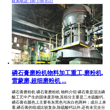
联系电话: 180 3780 8511
磷石膏磨粉机物料加工重工,磨粉机,
雷蒙磨,超细磨粉机 ...
磷石膏磨粉机 磷石膏磨粉机 物料介绍 磷石膏是湿法磷
酸工艺中产生的固体废弃物,其组分主要是二水硫酸钙。
磷石膏在颜色上主要有灰黑色与灰白色两种；成分上来
看,磷石膏的组成比较复杂,除硫酸钙以外,还有未完全分