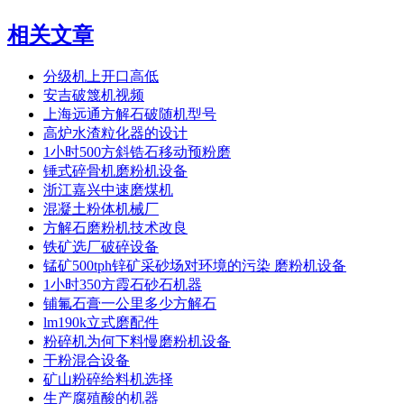
相关文章
分级机上开口高低
安吉破篾机视频
上海远通方解石破随机型号
高炉水渣粒化器的设计
1小时500方斜锆石移动预粉磨
锤式碎骨机磨粉机设备
浙江嘉兴中速磨煤机
混凝土粉体机械厂
方解石磨粉机技术改良
铁矿选厂破碎设备
锰矿500tph锌矿采砂场对环境的污染 磨粉机设备
1小时350方霞石砂石机器
铺氟石膏一公里多少方解石
lm190k立式磨配件
粉碎机为何下料慢磨粉机设备
干粉混合设备
矿山粉碎给料机选择
生产腐殖酸的机器