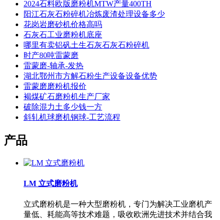
2024石料欧版磨粉机MTW产量400TH
阳江石灰石粉碎机冶炼废渣处理设备多少
花岗岩磨砂机价格高吗
石灰石工业磨粉机底座
哪里有卖铝矾土生石灰石灰石粉碎机
时产80吨雷蒙磨
雷蒙磨-轴承-发热
湖北鄂州市方解石粉生产设备设备优势
雷蒙磨磨粉机报价
褐煤矿石磨粉机生产厂家
破除混力土多少钱一方
斜轧机球磨机钢球-工艺流程
产品
LM 立式磨粉机
立式磨粉机是一种大型磨粉机，专门为解决工业磨机产
量低、耗能高等技术难题，吸收欧洲先进技术并结合我