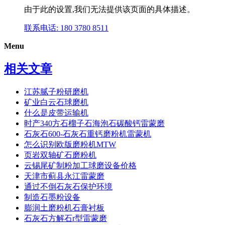
由于此的设置,我们无法提供该页面的具体描述。
联系电话: 180 3780 8511
Menu
相关文章
江苏腻子粉研磨机
矿业白云石球磨机
什么是皮带运输机
时产340方石榴子石海泡石碳酸钙雷蒙磨
石灰石600-石灰石重钙磨粉机雷蒙机
怎么识别欧版磨粉机MTW
页岩双轴矿石磨粉机
云锡尾矿制粉加工球磨设备价格
天津市蓟县永江雷蒙磨
通过不倒石灰石保护环境
制造石墨粉设备
膨润土磨粉机石膏衬板
石灰石方解石r型雷蒙磨