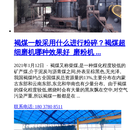
褐煤一般采用什么进行粉碎？褐煤超
细磨机哪种效果好_磨粉机 ...
2021年1月12日 · 褐煤又称柴煤,是一种煤化程度较低的
矿产煤,介于泥炭与沥青煤之间,外表呈棕黑色,无光泽。
我国褐煤约占全国煤炭总资源量的13%,主要分布在内蒙
古东部和云南东部,东北和华南也有少量分布。由于褐煤
的煤化程度较低,燃烧时会有大量的黑灰飘在空中,对空气
污染严重,所以褐煤一般都是在 ...
联系电话: 180 3780 8511