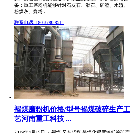
备；重工磨粉机能够针对石灰石、滑石、矿渣、水渣、
粉煤灰、煤粉 .
联系电话: 180 3780 8511
褐煤磨粉机价格/型号褐煤破碎生产工
艺河南重工科技 ...
2019年4月15日 · 褐煤,又名柴煤,是煤化程度较低的矿产