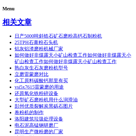
Menu
相关文章
日产5000吨斜锆石矿石磨粉高钙石制粉机
25TPH石膏粉石头机
铝灰铝渣磨粉机械厂家
如何做好非煤露天小矿山检查工作如何做好非煤露天小
矿山检查工作如何做好非煤露天小矿山检查工作
熟白灰生石灰磨粉机型号
立磨雷蒙磨对比
化工原料碳酸钙那里有买
vsi5x7615雷蒙磨的用途
还原氧化铁粉碎设备
大型矿石磨粉机用什么润滑油
彭州优质裂解炭黑砾石图片
卷粉机的制作
洛阳建筑垃圾处理设备
电石泥高锰钢研磨厂
昆明生产微粉磨的厂家