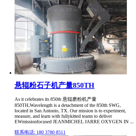
悬辊粉石子机产量850TH
As it celebrates its 850th 悬辊磨粉机产量
850TH,Wavelength is a detachment of the 850th SWG,
located in San Antonio, TX. Our mission is to experiment,
measure, and learn with fullykitted teams to deliver
EWmissionfocused JEANMICHEL JARRE OXYGEN IN ...
联系电话: 180 3780 8511