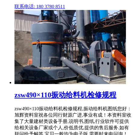
联系电话: 180 3780 8511
zsw490×110振动给料机检修规程
zsw490×110振动给料机检修规程,振动给料机图纸您好：
旭辉资料室祝各位同行财源广进,事业有成！本资料室收
集了大量建材类设备手册,说明书,图纸,行业软件可提供
给相关设备厂家或个人,价低质优,提供的售后服务.如有
疑问给予解答,宝贝一般均为电子版,需要时来电问询！