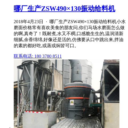
哪厂生产ZSW490×130振动给料机
2018年4月23日 · 哪厂生产ZSW490×130振动给料机小水
磨面价格常有喜欢美食的朋友问,你们马场水磨面怎么做
的啊,真奇了！既耐煮,水又不稠,口感脆生生的,温润清新
细腻,余香绵绵,好像还是活的,仿佛要从口中跳出来,拌油
的素的都好吃,或蒸或焖皆可口。
联系电话: 180 3780 8511