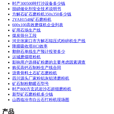
时产300500吨打沙设备多少钱
脱硝催化剂安全技术说明书
方解石矿石磨粉机350x350多少钱
2YAH1548矿石磨粉机
600x100高效磨煤机企业列表
矿用石场生产线
煤炭筛分工段
河北张家口市方解石辊压式粉碎机生产线
降膜吸收塔HCl效率
鹅卵石单线生产预计投资多少
运城磨煤喷粉机
影响用户选择矿粉磨的主要考虑因素调查
购买高钙石制粉生产线合同
沥青骨料土石矿石磨粉机
四川源头厂家粉铝灰铝渣磨粉机
矿石制粉鹅暖石型号
时产800方玄武岩沙石超细磨粉机
新型矿石磨粉机多少钱
山西临汾市白云石打粉机现场图
产品