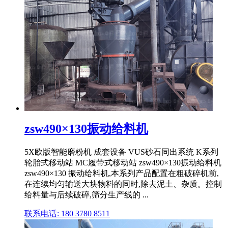
zsw490×130振动给料机
5X欧版智能磨粉机 成套设备 VUS砂石同出系统 K系列
轮胎式移动站 MC履带式移动站 zsw490×130振动给料机
zsw490×130 振动给料机,本系列产品配置在粗破碎机前,
在连续均匀输送大块物料的同时,除去泥土、杂质。控制
给料量与后续破碎,筛分生产线的 ...
联系电话: 180 3780 8511