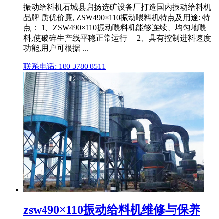
振动给料机石城县启扬选矿设备厂打造国内振动给料机
品牌 质优价廉, ZSW490×110振动喂料机特点及用途: 特
点： 1、ZSW490×110振动喂料机能够连续、均匀地喂
料,使破碎生产线平稳正常运行； 2、具有控制进料速度
功能,用户可根据 ...
联系电话: 180 3780 8511
zsw490×110振动给料机维修与保养