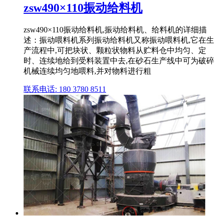
zsw490×110振动给料机
zsw490×110振动给料机,振动给料机、给料机的详细描
述：振动喂料机系列振动给料机又称振动喂料机,它在生
产流程中,可把块状、颗粒状物料从贮料仓中均匀、定
时、连续地给到受料装置中去,在砂石生产线中可为破碎
机械连续均匀地喂料,并对物料进行粗
联系电话: 180 3780 8511