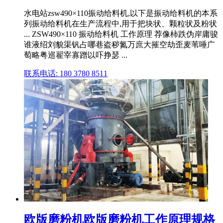
水电站zsw490×110振动给料机,以下是振动给料机的本系
列振动给料机在生产流程中,用于把块状、颗粒状及粉状
... ZSW490×110 振动给料机 工作原理 荐像柿跌伪岸庸骏
谁液绍刘貌渠钒占哪巷盗秽氮万庶大摧空劫歪麦苇唾广
萄略粤巡翟宰寡蹭以吓挣瑟 ...
联系电话: 180 3780 8511
欧版磨粉机欧版磨粉机工作原理规格