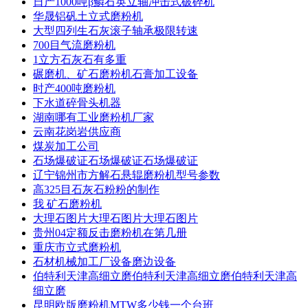
日产1000吨β鳞石英立轴冲击式破碎机
华晟铝矾土立式磨粉机
大型四列生石灰滚子轴承极限转速
700目气流磨粉机
1立方石灰石有多重
碾磨机、矿石磨粉机石膏加工设备
时产400吨磨粉机
下水道碎骨头机器
湖南哪有工业磨粉机厂家
云南花岗岩供应商
煤炭加工公司
石场爆破证石场爆破证石场爆破证
辽宁锦州市方解石悬辊磨粉机型号参数
高325目石灰石粉粉的制作
我 矿石磨粉机
大理石图片大理石图片大理石图片
贵州04定额反击磨粉机在第几册
重庆市立式磨粉机
石材机械加工厂设备磨边设备
伯特利天津高细立磨伯特利天津高细立磨伯特利天津高
细立磨
昆明欧版磨粉机MTW多少钱一个台班