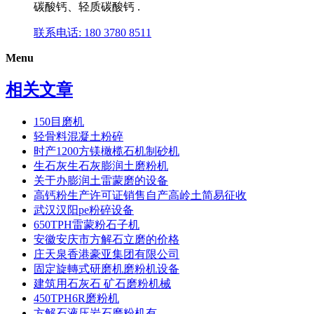
碳酸钙、轻质碳酸钙 .
联系电话: 180 3780 8511
Menu
相关文章
150目磨机
轻骨料混凝土粉碎
时产1200方镁橄榄石机制砂机
生石灰生石灰膨润土磨粉机
关于办膨润土雷蒙磨的设备
高钙粉生产许可证销售自产高岭土简易征收
武汉汉阳pe粉碎设备
650TPH雷蒙粉石子机
安徽安庆市方解石立磨的价格
庄天泉香港豪亚集团有限公司
固定旋轉式研磨机磨粉机设备
建筑用石灰石 矿石磨粉机械
450TPH6R磨粉机
方解石液压岩石磨粉机有