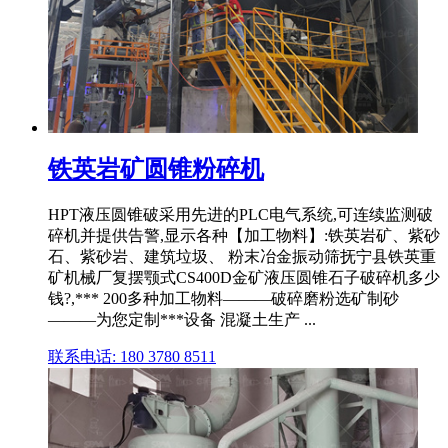
铁英岩矿圆锥粉碎机
HPT液压圆锥破采用先进的PLC电气系统,可连续监测破
碎机并提供告警,显示各种【加工物料】:铁英岩矿、紫砂
石、紫砂岩、建筑垃圾、 粉末冶金振动筛抚宁县铁英重
矿机械厂复摆颚式CS400D金矿液压圆锥石子破碎机多少
钱?,*** 200多种加工物料———破碎磨粉选矿制砂
———为您定制***设备 混凝土生产 ...
联系电话: 180 3780 8511