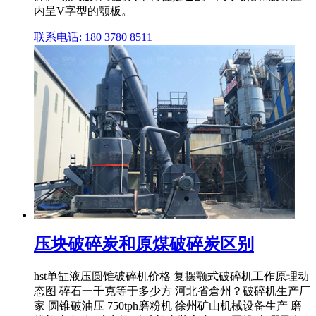
内呈V字型的颚板。
联系电话: 180 3780 8511
压块破碎炭和原煤破碎炭区别
hst单缸液压圆锥破碎机价格 复摆颚式破碎机工作原理动
态图 碎石一千克等于多少方 河北省倉州？破碎机生产厂
家 圆锥破油压 750tph磨粉机 徐州矿山机械设备生产 磨