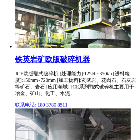
铁英岩矿欧版破碎机器
JCE欧版颚式破碎机 [处理能力]:125t/h~350t/h [进料粒
度]:150mm~720mm [加工物料]:玄武岩、花岗石、石灰岩
等矿石、岩石 [应用领域]:JCE系列颚式破碎机主要用于
冶金、矿山、化工、水泥 .
联系电话: 180 3780 8511