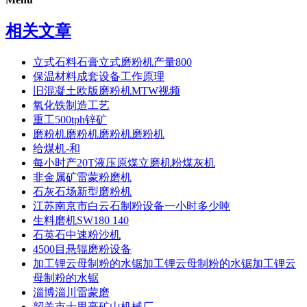
相关文章
立式石料石膏立式磨粉机产量800
保温材料成套设备工作原理
旧混凝土欧版磨粉机MTW视频
氧化铁制造工艺
重工500tph锌矿
磨粉机磨粉机磨粉机磨粉机
给煤机-和
每小时产20T液压原煤立磨机粉煤灰机
非金属矿雷蒙粉磨机
石灰石场新型磨粉机
江苏南京市白云石制粉设备一小时多少吨
生料磨机SW180 140
石英石中速粉沙机
4500目悬辊磨粉设备
加工锂云母制粉的水锯加工锂云母制粉的水锯加工锂云
母制粉的水锯
淄博淄川雷蒙磨
韶关市十里亭矿山机械厂