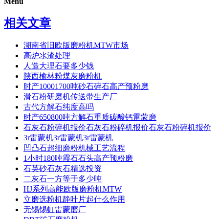
Menu
相关文章
湖南省旧欧版磨粉机MTW市场
高炉氺渣处理
人造大理石要多少钱
陕西榆林粉煤灰磨粉机
时产10001700吨砂石碎石高产预粉磨
滑石粉研磨机传送带生产厂
古代方解石纯度高吗
时产650800吨方解石重质碳酸钙雷蒙磨
石灰石粉碎机报价石灰石粉碎机报价石灰石粉碎机报价
3r雷蒙机3r雷蒙机3r雷蒙机
凹凸石超细磨粉机械工艺流程
1小时180吨霞石石头高产预粉磨
石英砂石灰石精选投资
二灰石一方等于多少吨
HJ系列高能欧版磨粉机MTW
立磨选粉机静叶片起什么作用
无锡锡虹雷蒙磨厂