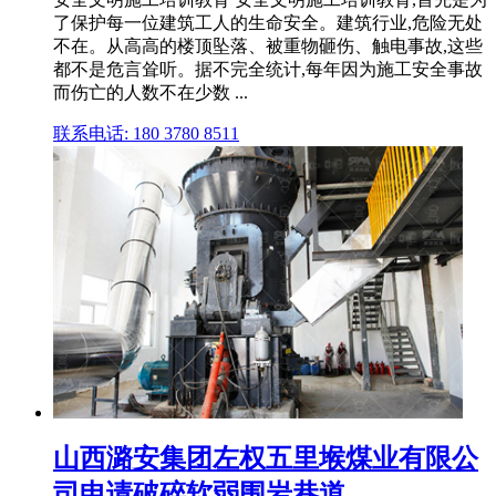
了保护每一位建筑工人的生命安全。建筑行业,危险无处
不在。从高高的楼顶坠落、被重物砸伤、触电事故,这些
都不是危言耸听。据不完全统计,每年因为施工安全事故
而伤亡的人数不在少数 ...
联系电话: 180 3780 8511
山西潞安集团左权五里堠煤业有限公
司申请破碎软弱围岩巷道 ...