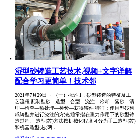
湿型砂铸造工艺技术,视频+文字详解
配合学习更简单！技术邻
2021年7月29日 · （一）概述 1．砂型铸造的特征及工
艺流程 配制型砂—造型—合型—浇注—冷却—落砂—清
理—检查—热处理—检验—获得铸件 特征：使用型砂构
成铸型并进行浇注的方法,通常指在重力作用下的砂型铸
造过程。 造型(芯)方法按机械化程度可分为手工造型(芯)
和机器造型(芯)两 .