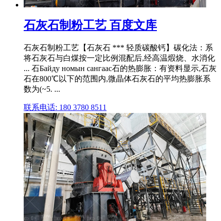
石灰石制粉工艺 百度文库
石灰石制粉工艺【石灰石 *** 轻质碳酸钙】碳化法：系
将石灰石与白煤按一定比例混配后,经高温煆烧、水消化
... 石Байду номын сангаас石的热膨胀：有资料显示,石灰
石在800℃以下的范围内,微晶体石灰石的平均热膨胀系
数为(~5. ...
联系电话: 180 3780 8511