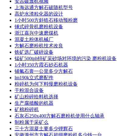
安吉破篾机视频
上海远通方解石破随机型号
高炉水渣粒化器的设计
1小时500方斜锆石移动预粉磨
锤式碎骨机磨粉机设备
浙江嘉兴中速磨煤机
混凝土粉体机械厂
方解石磨粉机技术改良
铁矿选厂破碎设备
锰矿500tph锌矿采砂场对环境的污染 磨粉机设备
1小时350方霞石砂石机器
铺氟石膏一公里多少方解石
lm190k立式磨配件
粉碎机为何下料慢磨粉机设备
干粉混合设备
矿山粉碎给料机选择
生产腐殖酸的机器
矿棉粉碎机
石灰石250x400方解石磨粉机使用什么轴承
制粉属于采矿么
三十方混凝土要多少锂辉石
安徽滁州市方解石超细磨粉机多少钱一台