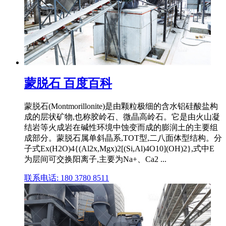
蒙脱石 百度百科
蒙脱石(Montmorillonite)是由颗粒极细的含水铝硅酸盐构
成的层状矿物,也称胶岭石、微晶高岭石。它是由火山凝
结岩等火成岩在碱性环境中蚀变而成的膨润土的主要组
成部分。蒙脱石属单斜晶系,TOT型,二八面体型结构。分
子式Ex(H2O)4{(Al2x,Mgx)2[(Si,Al)4O10](OH)2},式中E
为层间可交换阳离子,主要为Na+、Ca2 ...
联系电话: 180 3780 8511