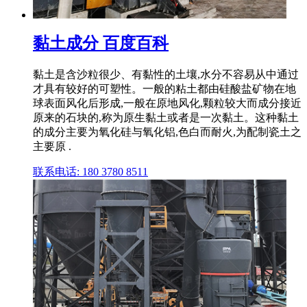
黏土成分 百度百科
黏土是含沙粒很少、有黏性的土壤,水分不容易从中通过
才具有较好的可塑性。一般的粘土都由硅酸盐矿物在地
球表面风化后形成,一般在原地风化,颗粒较大而成分接近
原来的石块的,称为原生黏土或者是一次黏土。这种黏土
的成分主要为氧化硅与氧化铝,色白而耐火,为配制瓷土之
主要原 .
联系电话: 180 3780 8511