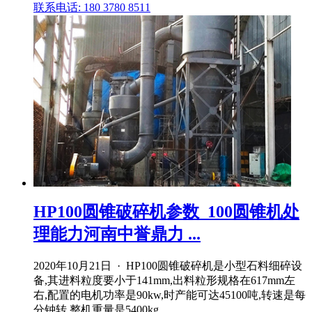
联系电话: 180 3780 8511
HP100圆锥破碎机参数_100圆锥机处
理能力河南中誉鼎力 ...
2020年10月21日 · HP100圆锥破碎机是小型石料细碎设
备,其进料粒度要小于141mm,出料粒形规格在617mm左
右,配置的电机功率是90kw,时产能可达45100吨,转速是每
分钟转,整机重量是5400kg。