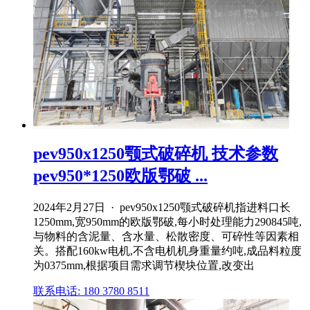
pev950x1250颚式破碎机 技术参数
pev950*1250欧版鄂破 ...
2024年2月27日 · pev950x1250颚式破碎机指进料口长
1250mm,宽950mm的欧版鄂破,每小时处理能力290845吨,
与物料的含泥量、含水量、松散密度、可碎性等因素相
关。搭配160kw电机,不含电机机身重量约吨,成品料粒度
为0375mm,根据项目需求调节楔块位置,改变出
联系电话: 180 3780 8511