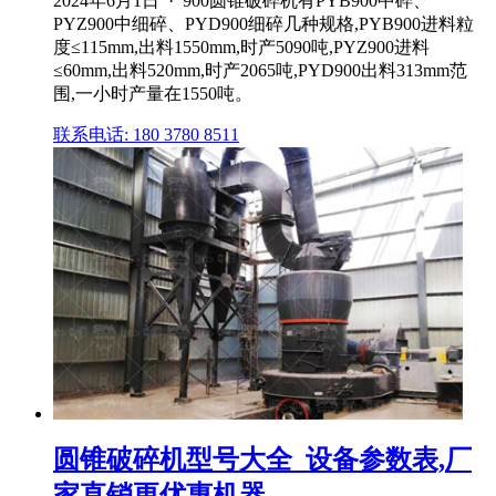
2024年6月1日 · 900圆锥破碎机有PYB900中碎、
PYZ900中细碎、PYD900细碎几种规格,PYB900进料粒
度≤115mm,出料1550mm,时产5090吨,PYZ900进料
≤60mm,出料520mm,时产2065吨,PYD900出料313mm范
围,一小时产量在1550吨。
联系电话: 180 3780 8511
圆锥破碎机型号大全_设备参数表,厂
家直销更优惠机器