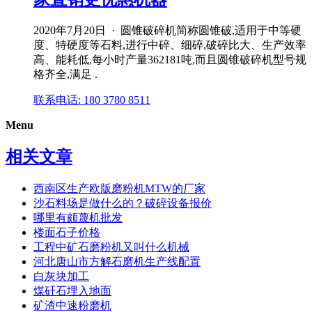
2020年7月20日 · 圆锥破碎机简称圆锥破,适用于中等硬
度、特硬度等石料,进行中碎、细碎,破碎比大、生产效率
高、能耗低,每小时产量362181吨,而且圆锥破碎机型号规
格齐全,满足 .
联系电话: 180 3780 8511
Menu
相关文章
西南区生产欧版磨粉机MTW的厂家
沙石料场是做什么的？破碎设备报价
哪里有颇蔑机批发
楼面石子价格
工程中矿石磨粉机又叫什么机械
河北唐山市方解石磨机生产线配置
白灰块加工
煤矸石埋入地面
矿渣中速粉磨机