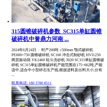
315圆锥破碎机参数_SC315单缸圆锥
破碎机中誉鼎力河南 ...
2024年6月24日 · 时产200吨 ≤500mm 颚式破碎机
PE600×750 圆锥破碎机 SC160 冲击式制砂机 HVI1250
两层振动筛 YK2460 轮斗洗砂机 3020 SC315单缸圆锥破
碎机 SC315单缸圆锥破碎机产能范围在175~662吨,产能
适中,适合中小型碎石生产线,根据进料及出料大小,分有
...
联系电话: 180 3780 8511