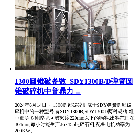
1300圆锥破参数_SDY1300B/D弹簧圆
锥破碎机中誉鼎力 ...
2024年6月14日 · 1300圆锥破碎机属于SDY弹簧圆锥破
碎机中的一种型号,有SDY1300B,SDY1300D两种规格,粗
中细等多种腔型,可破粒度220mm以下的物料,出料范围在
364mm,每小时能生产36~455吨碎石料,配备电机功率为
200KW。