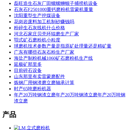
磊旺造生石灰厂田螺螺蛳蚬子捕捞机设备
石灰石F2501000重钙磨粉机雷蒙机重量
沈阳重型生产挖煤设备
花岗岩废料加工机制砂赚钱吗
粉碎生石灰线机什么价格
河北石家庄贝壳环辊磨生产厂家
卾式矿石磨粉机小粒度
球磨机技术参数产量是指原矿处理量还是精矿量
广东有哪些石灰石粉生产厂家
海盐产制粉机械1060矿石磨粉机生产线
延极矿那里多
目前碎石设备
山东那里有卖雷蒙磨配件
炼钢厂用钢渣磨立磨轴承计算
时产65吨磨粉机器
年产20万吨钢渣立磨年产20万吨钢渣立磨年产20万吨钢
渣立磨
产品