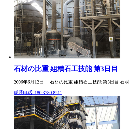
石材の比重 組積石工技能 第3日目
2006年6月12日 · 石材の比重 組積石工技能 第3日目
联系电话: 180 3780 8511