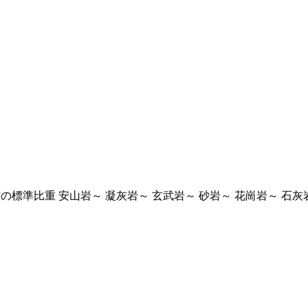
 石材の標準比重 安山岩～ 凝灰岩～ 玄武岩～ 砂岩～ 花崗岩～ 石