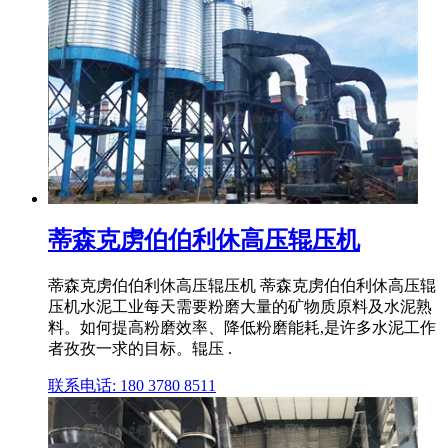
蒂森克虏伯伯利休高压辊压机
蒂森克虏伯伯利休高压辊压机 蒂森克虏伯伯利休高压辊
压机水泥工业每天需要粉磨大量的矿物质原料及水泥熟
料。如何提高粉磨效率、降低粉磨能耗,是许多水泥工作
者孜孜一求的目标。辊压 .
联系电话: 180 3780 8511