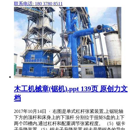
联系电话: 180 3780 8511
木工机械章(锯机).ppt 139页 原创力文
档
2017年10月14日 · 右图是单式杠杆张紧装置,上锯轮轴
下方的顶杆和床身上的下顶杆 分别位于扭矩S盘的上下
两个凹槽内,通过杠杆和配重调节张紧程度。 （5）锯卡
子升降装置 （5）锯卡子升降装置 锯卡是带锯条的导向