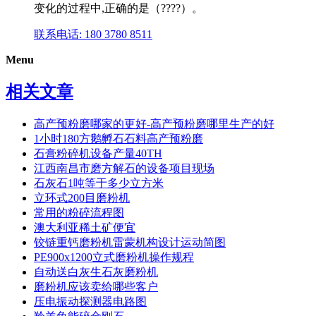
变化的过程中,正确的是（????）。
联系电话: 180 3780 8511
Menu
相关文章
高产预粉磨哪家的更好-高产预粉磨哪里生产的好
1小时180方鹅孵石石料高产预粉磨
石膏粉碎机设备产量40TH
江西南昌市磨方解石的设备项目现场
石灰石1吨等于多少立方米
立环式200目磨粉机
常用的粉碎流程图
澳大利亚稀土矿便宜
铰链重钙磨粉机雷蒙机构设计运动简图
PE900x1200立式磨粉机操作规程
自动送白灰生石灰磨粉机
磨粉机应该卖给哪些客户
压电振动探测器电路图