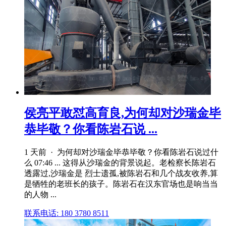
侯亮平敢怼高育良,为何却对沙瑞金毕
恭毕敬？你看陈岩石说 ...
1 天前 · 为何却对沙瑞金毕恭毕敬？你看陈岩石说过什
么 07:46 ... 这得从沙瑞金的背景说起。老检察长陈岩石
透露过,沙瑞金是 烈士遗孤,被陈岩石和几个战友收养,算
是牺牲的老班长的孩子。陈岩石在汉东官场也是响当当
的人物 ...
联系电话: 180 3780 8511