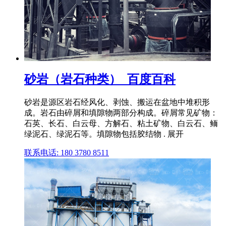
砂岩（岩石种类）_百度百科
砂岩是源区岩石经风化、剥蚀、搬运在盆地中堆积形
成。岩石由碎屑和填隙物两部分构成。碎屑常见矿物：
石英、长石、白云母、方解石、粘土矿物、白云石、鲕
绿泥石、绿泥石等。填隙物包括胶结物 . 展开
联系电话: 180 3780 8511