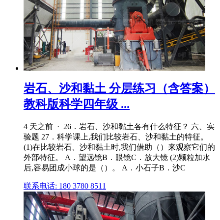
岩石、沙和黏土 分层练习（含答案）
教科版科学四年级 ...
4 天之前 · 26．岩石、沙和黏土各有什么特征？ 六、实
验题 27．科学课上,我们比较岩石、沙和黏土的特征。
(1)在比较岩石、沙和黏土时,我们借助（）来观察它们的
外部特征。 A．望远镜B．眼镜C．放大镜 (2)颗粒加水
后,容易团成小球的是（）。 A．小石子B．沙C
联系电话: 180 3780 8511