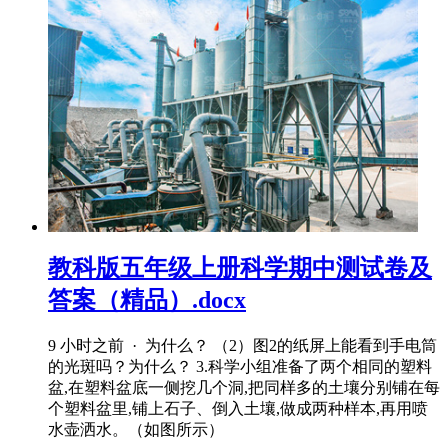
教科版五年级上册科学期中测试卷及
答案（精品）.docx
9 小时之前 · 为什么？ （2）图2的纸屏上能看到手电筒
的光斑吗？为什么？ 3.科学小组准备了两个相同的塑料
盆,在塑料盆底一侧挖几个洞,把同样多的土壤分别铺在每
个塑料盆里,铺上石子、倒入土壤,做成两种样本,再用喷
水壶洒水。（如图所示）