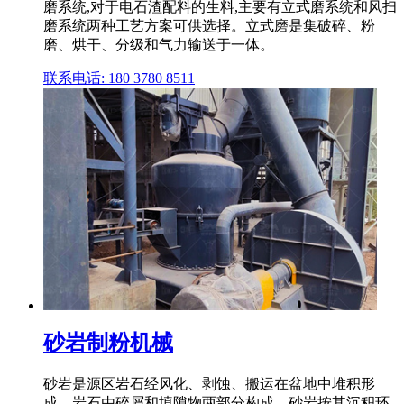
磨系统,对于电石渣配料的生料,主要有立式磨系统和风扫
磨系统两种工艺方案可供选择。立式磨是集破碎、粉
磨、烘干、分级和气力输送于一体。
联系电话: 180 3780 8511
砂岩制粉机械
砂岩是源区岩石经风化、剥蚀、搬运在盆地中堆积形
成。岩石由碎屑和填隙物两部分构成。砂岩按其沉积环